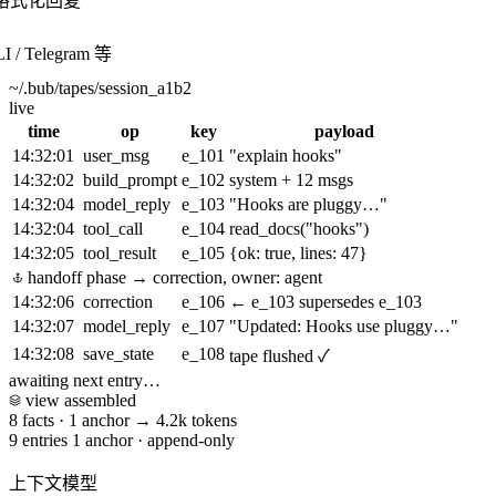
el 格式化回复
/ Telegram 等
~/.bub/tapes/session_a1b2
live
time
op
key
payload
14:32:01
user_msg
e_101
"explain hooks"
14:32:02
build_prompt
e_102
system + 12 msgs
14:32:04
model_reply
e_103
"Hooks are pluggy…"
14:32:04
tool_call
e_104
read_docs("hooks")
14:32:05
tool_result
e_105
{ok: true, lines: 47}
handoff
phase → correction, owner: agent
14:32:06
correction
e_106
← e_103
supersedes e_103
14:32:07
model_reply
e_107
"Updated: Hooks use pluggy…"
14:32:08
save_state
e_108
tape flushed ✓
awaiting next entry…
view assembled
8 facts
·
1 anchor
→
4.2k tokens
9 entries
1 anchor
·
append-only
上下文模型