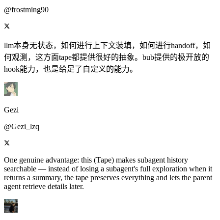
@frostming90
llm本身无状态，如何进行上下文装填，如何进行handoff，如
何观测，这方面tape都提供很好的抽象。bub提供的极开放的
hook能力，也是给足了自定义的能力。
Gezi
@Gezi_lzq
One genuine advantage: this (Tape) makes subagent history
searchable — instead of losing a subagent's full exploration when it
returns a summary, the tape preserves everything and lets the parent
agent retrieve details later.