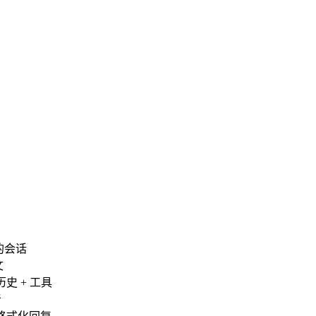
的会话
文
 历史 + 工具
者