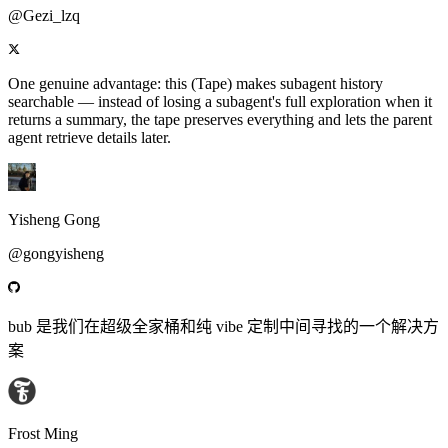
@Gezi_lzq
One genuine advantage: this (Tape) makes subagent history
searchable — instead of losing a subagent's full exploration when it
returns a summary, the tape preserves everything and lets the parent
agent retrieve details later.
Yisheng Gong
@gongyisheng
bub 是我们在超级全家桶和纯 vibe 定制中间寻找的一个解决方
案
Frost Ming