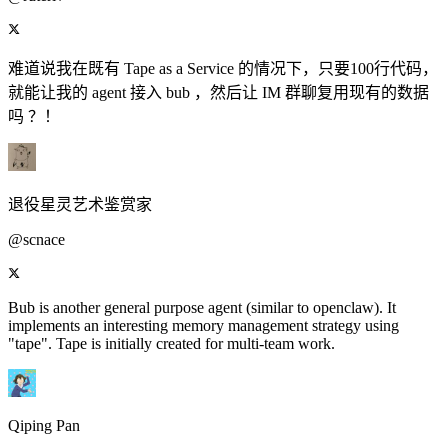
难道说我在既有 Tape as a Service 的情况下，只要100行代码，
就能让我的 agent 接入 bub ，然后让 IM 群聊复用现有的数据
吗 ？！
退役星灵艺术鉴赏家
@scnace
Bub is another general purpose agent (similar to openclaw). It
implements an interesting memory management strategy using
"tape". Tape is initially created for multi-team work.
Qiping Pan