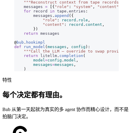
    """Reconstruct context from tape records."""
    messages 
=
 [{
"role"
:
 "system"
,
 "content"
:
 sess
    for
 record 
in
 tape
.
entries
:
        messages
.
append
({
            "role"
:
 record
.
role
,
            "content"
:
 record
.
content
,
        })
    return
 messages
@
bub
.
hookimpl
def
 run_model
(
messages
,
 config
):
    """Call the LLM — override to swap providers."
    return
 litellm
.
completion
(
        model
=
config
.
model
,
        messages
=
messages
,
    )
特性
每个决定都有理由。
Bub 从第一天起就为真实的多 agent 协作而精心设计，而不是
拍脑门决定。