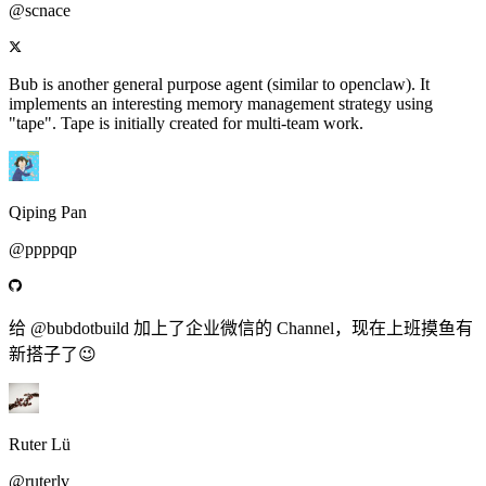
@scnace
Bub is another general purpose agent (similar to openclaw). It
implements an interesting memory management strategy using
"tape". Tape is initially created for multi-team work.
Qiping Pan
@ppppqp
给 @bubdotbuild 加上了企业微信的 Channel，现在上班摸鱼有
新搭子了😉
Ruter Lü
@ruterlv